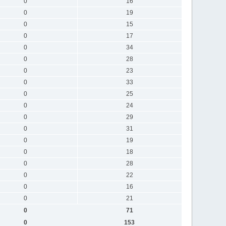
0
16
0
19
0
15
0
17
0
34
0
28
0
23
0
33
0
25
0
24
0
29
0
31
0
19
0
18
0
28
0
22
0
16
0
21
0
71
0
153